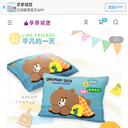
享夢城堡
開啟APP
立刻使用官方APP
0
1
/
2