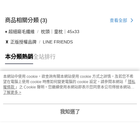
商品相關分類 (3)
查看全部
♦ 超細磨毛纖維
枕頭｜童枕｜45x33
♜ 正版授權品牌
LINE FRIENDS
本分類熱銷
全站排行
本網站中使用 cookie，欲查詢有關本網站使用 cookie 方式之詳情，及若您不希
熱門標籤
望在電腦上使用 cookie 時應如何變更電腦的 cookie 設定，請參閱本網站「
隱私
權條款
」之 Cookie 聲明。您繼續使用本網站即表示您同意本公司得按本網站使
用條款之 Cookie 聲明使用 cookie。
了解更多 >
我知道了