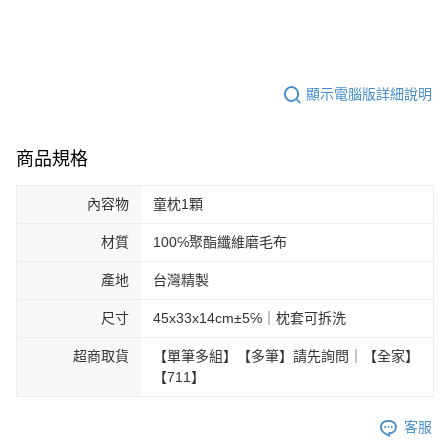
顯示電腦版詳細說明
商品規格
內容物
童枕1顆
材質
100℅聚酯纖維磨毛布
產地
台灣精製
尺寸
45x33x14cm±5℅｜枕套可拆洗
超商取貨
【單筆多組】【多筆】請先詢問｜【全家】
【711】
客服