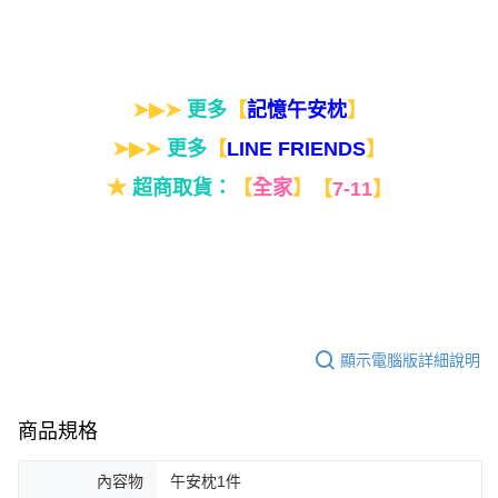
➤▶➤
更多
【
】
記憶午安枕
➤▶➤
更多
【
】
LINE FRIENDS
★
超商取貨：
【
全家
】
【
7-11
】
顯示電腦版詳細說明
商品規格
內容物
午安枕1件