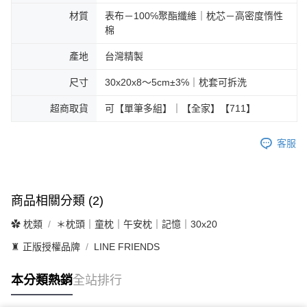
材質
表布－100℅聚酯纖維｜枕芯－高密度惰性
棉
產地
台灣精製
尺寸
30x20x8～5cm±3℅｜枕套可拆洗
超商取貨
可【單筆多組】｜【全家】【711】
客服
商品相關分類 (2)
✿ 枕類
＊枕頭｜童枕｜午安枕｜記憶｜30x20
♜ 正版授權品牌
LINE FRIENDS
本分類熱銷
全站排行