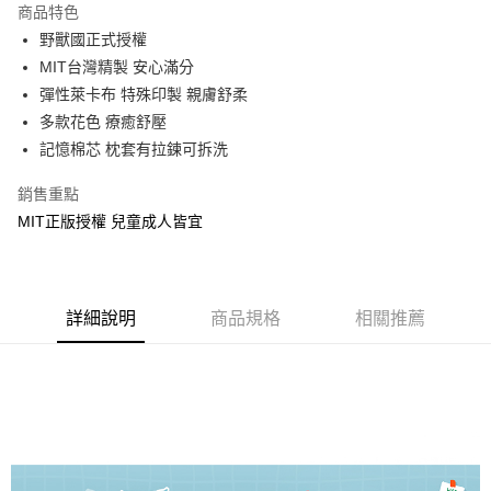
商品特色
Apple Pay
野獸國正式授權
MIT台灣精製 安心滿分
街口支付
彈性萊卡布 特殊印製 親膚舒柔
悠遊付
多款花色 療癒舒壓
記憶棉芯 枕套有拉鍊可拆洗
Google Pay
銷售重點
ATM付款
MIT正版授權 兒童成人皆宜
運送方式
全家★依產品說明
每筆NT$60，滿NT$699(含以上)免運費
詳細說明
商品規格
相關推薦
7-11★依產品說明
每筆NT$60，滿NT$699(含以上)免運費
宅配
每筆NT$80，滿NT$699(含以上)免運費