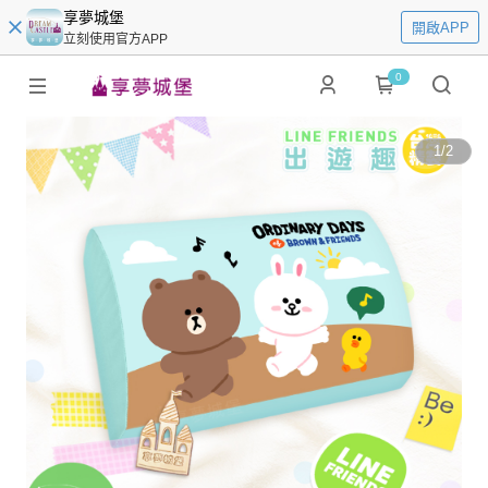
享夢城堡
開啟APP
立刻使用官方APP
0
1
/
2