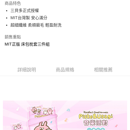
商品特色
Apple Pay
三貝多正式授權
MIT台灣製 安心滿分
街口支付
超細纖維 柔順磨毛 輕盈耐洗
悠遊付
銷售重點
Google Pay
MIT正版 床包枕套三件組
ATM付款
運送方式
詳細說明
商品規格
相關推薦
全家★依產品說明
每筆NT$60，滿NT$699(含以上)免運費
7-11★依產品說明
每筆NT$60，滿NT$699(含以上)免運費
宅配
每筆NT$80，滿NT$699(含以上)免運費