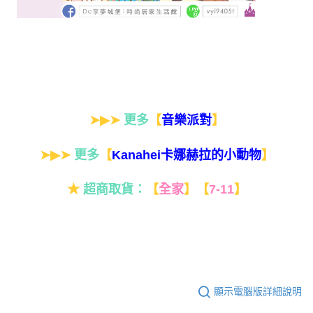
➤▶➤
更多
【
】
音樂派對
➤▶➤
更多
【
】
Kanahei卡娜赫拉的小動物
★
超商取貨：
【
全家
】
【
7-11
】
顯示電腦版詳細說明