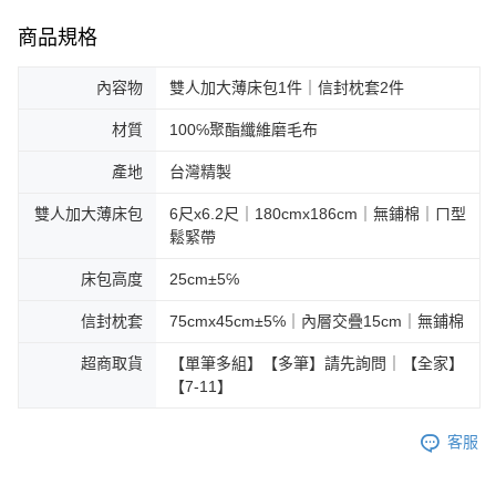
商品規格
內容物
雙人加大薄床包1件｜信封枕套2件
材質
100℅聚酯纖維磨毛布
產地
台灣精製
雙人加大薄床包
6尺x6.2尺｜180cmx186cm｜無鋪棉｜ㄇ型
鬆緊帶
床包高度
25cm±5℅
信封枕套
75cmx45cm±5℅｜內層交疊15cm｜無鋪棉
超商取貨
【單筆多組】【多筆】請先詢問｜【全家】
【7-11】
客服