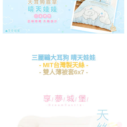
三麗鷗大耳狗 晴天娃娃
- MIT台灣製天絲 -
- 雙人薄被套6x7 -