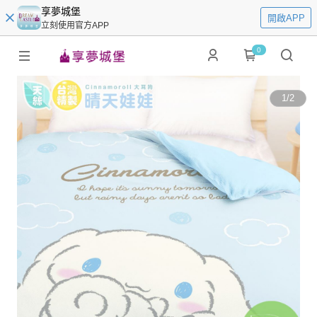
享夢城堡
開啟APP
立刻使用官方APP
0
1
/
2