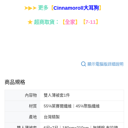
➤▶➤
更多
【
】
Cinnamoroll大耳狗
★
超商取貨：
【
全家
】
【
7-11
】
顯示電腦版詳細說明
商品規格
內容物
雙人薄被套1件
材質
55℅萊賽爾纖維｜45℅聚酯纖維
產地
台灣精製
雙人薄被套
6尺x7尺｜180cmx210cm｜無鋪棉 有拉鍊