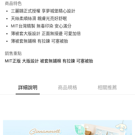
商品特色
Apple Pay
三麗鷗正式授權 享夢城堡精心設計
天絲柔順絲滑 親膚光亮好舒眠
街口支付
MIT台灣精製 無毒印染 安心滿分
悠遊付
薄被套大版設計 正面無接邊 可愛加倍
薄被套無鋪棉 有拉鍊 可塞被胎
Google Pay
銷售重點
ATM付款
MIT正版 大版設計 被套無鋪棉 有拉鍊 可塞被胎
運送方式
全家★依產品說明
每筆NT$60，滿NT$699(含以上)免運費
詳細說明
商品規格
相關推薦
7-11★依產品說明
每筆NT$60，滿NT$699(含以上)免運費
宅配
每筆NT$80，滿NT$699(含以上)免運費