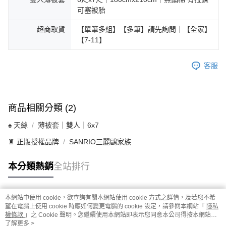
可塞被胎
超商取貨
【單筆多組】【多筆】請先詢問｜【全家】
【7-11】
客服
商品相關分類 (2)
♠ 天絲
薄被套｜雙人｜6x7
♜ 正版授權品牌
SANRIO三麗鷗家族
本分類熱銷
全站排行
本網站中使用 cookie，欲查詢有關本網站使用 cookie 方式之詳情，及若您不希
熱門標籤
望在電腦上使用 cookie 時應如何變更電腦的 cookie 設定，請參閱本網站「
隱私
權條款
」之 Cookie 聲明。您繼續使用本網站即表示您同意本公司得按本網站使
用條款之 Cookie 聲明使用 cookie。
了解更多 >