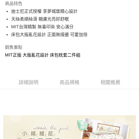
商品特色
Apple Pay
迪士尼正式授權 享夢城堡精心設計
天絲柔順絲滑 親膚光亮好舒眠
街口支付
MIT台灣精製 無毒印染 安心滿分
悠遊付
床包大版亂花設計 正面無接邊 可愛加倍
Google Pay
銷售重點
MIT正版 大版亂花設計 床包枕套二件組
ATM付款
運送方式
全家★依產品說明
詳細說明
商品規格
相關推薦
每筆NT$60，滿NT$699(含以上)免運費
7-11★依產品說明
每筆NT$60，滿NT$699(含以上)免運費
宅配
每筆NT$80，滿NT$699(含以上)免運費