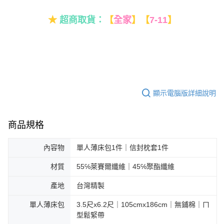
★
超商取貨：
【
全家
】
【
7-11
】
顯示電腦版詳細說明
商品規格
內容物
單人薄床包1件｜信封枕套1件
材質
55℅萊賽爾纖維｜45℅聚酯纖維
產地
台灣精製
單人薄床包
3.5尺x6.2尺｜105cmx186cm｜無鋪棉｜ㄇ
型鬆緊帶