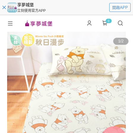
享夢城堡
開啟APP
立刻使用官方APP
0
1
/
2