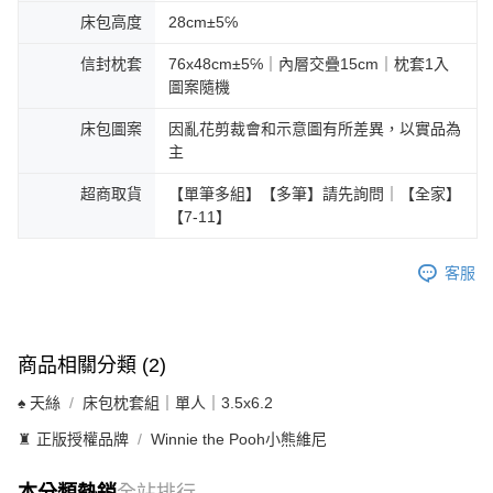
床包高度
28cm±5℅
信封枕套
76x48cm±5℅｜內層交疊15cm｜枕套1入
圖案隨機
床包圖案
因亂花剪裁會和示意圖有所差異，以實品為
主
超商取貨
【單筆多組】【多筆】請先詢問｜【全家】
【7-11】
客服
商品相關分類 (2)
♠ 天絲
床包枕套組｜單人｜3.5x6.2
♜ 正版授權品牌
Winnie the Pooh小熊維尼
本分類熱銷
全站排行