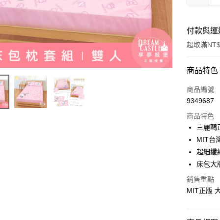
付款與運
超取滿NT$
付款方式
商品特色
信用卡一
商品編號
9349687
超商取貨
商品特色
LINE Pay
三麗鷗
MIT台
Apple Pay
超細纖
街口支付
床包大
悠遊付
銷售重點
MIT正版
Google Pa
ATM付款