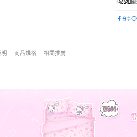
商品相關分
♦ 超細磨
運送方式
分享
♜ 正版授
全家★依
每筆NT$6
7-11★
說明
商品規格
相關推薦
每筆NT$6
宅配
每筆NT$8