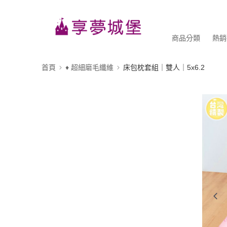
商品分類
熱銷
首頁
♦ 超細磨毛纖維
床包枕套組｜雙人｜5x6.2