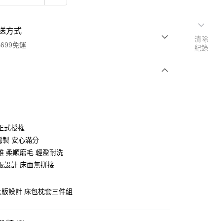
送方式
清除
699免運
紀錄
次付款
付款
正式授權
灣製 安心滿分
維 柔順磨毛 輕盈耐洗
版設計 床面無拼接
 大版設計 床包枕套三件組
y