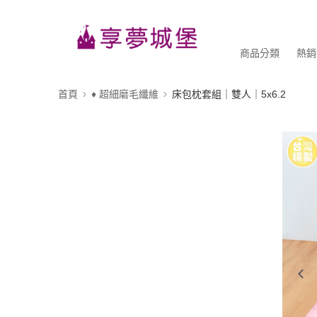
商品分類
熱銷
首頁
♦ 超細磨毛纖維
床包枕套組｜雙人｜5x6.2