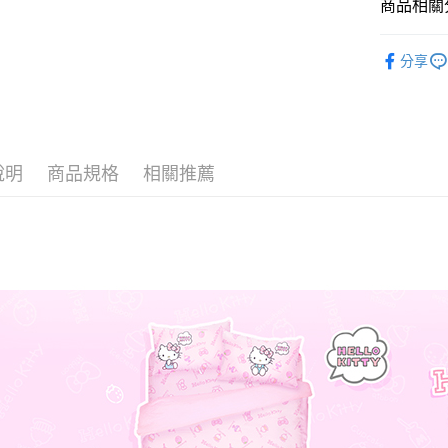
商品相關分
♦ 超細磨
運送方式
分享
♜ 正版授
全家★依
每筆NT$6
7-11★
說明
商品規格
相關推薦
每筆NT$6
宅配
每筆NT$8