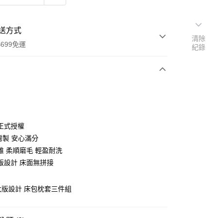
送方式
清除
699免運
紀錄
次付款
付款
正式授權
灣製 安心滿分
維 柔順磨毛 輕盈耐洗
版設計 床面無拼接
 大版設計 床包枕套三件組
y