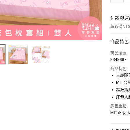
付款與運
超取滿NT$
付款方式
商品特色
信用卡一
商品編號
9349687
超商取貨
商品特色
LINE Pay
三麗鷗
MIT台
Apple Pay
超細纖
街口支付
床包大
悠遊付
銷售重點
MIT正版
Google Pa
ATM付款