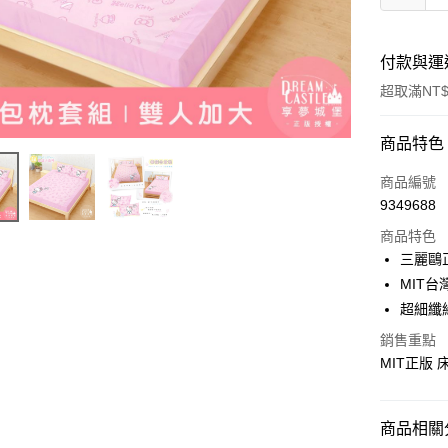
付款與運
超取滿NT$
付款方式
商品特色
信用卡一
商品編號
9349688
超商取貨
商品特色
LINE Pay
三麗鷗
MIT台
Apple Pay
超細纖
街口支付
銷售重點
MIT正版
悠遊付
Google Pa
商品相關分
ATM付款