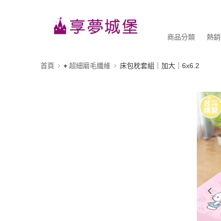
商品分類
熱銷
首頁
♦ 超細磨毛纖維
床包枕套組｜加大｜6x6.2