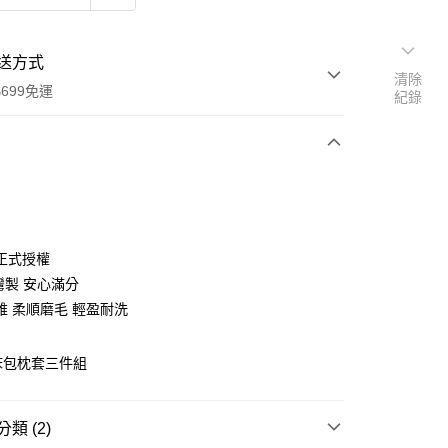
送方式
清除
699免運
紀錄
次付款
付款
正式授權
灣製 安心滿分
維 柔順磨毛 輕盈耐洗
 床包枕套三件組
y
類 (2)