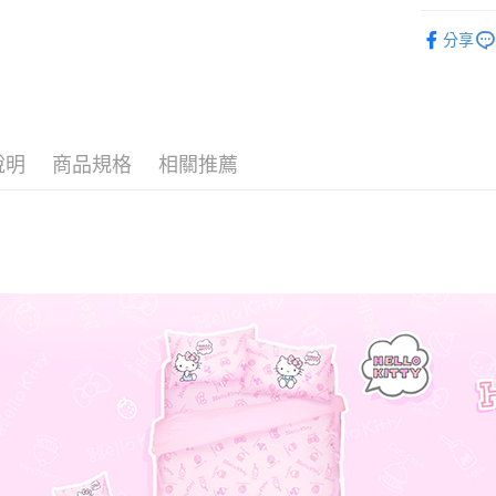
♦ 超細磨
分享
♜ 正版授
運送方式
全家★依
每筆NT$6
說明
商品規格
相關推薦
7-11★
每筆NT$6
宅配
每筆NT$8