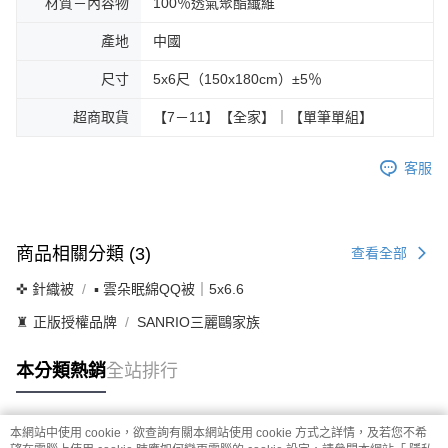
材質－內容物
100％透氣聚酯纖維
產地
中國
尺寸
5x6尺（150x180cm）±5％
超商取貨
【7－11】【全家】｜【單筆單組】
客服
商品相關分類 (3)
查看全部
✜ 針織被
▪ 雲朵眠綿QQ被｜5x6.6
♜ 正版授權品牌
SANRIO三麗鷗家族
本分類熱銷
全站排行
本網站中使用 cookie，欲查詢有關本網站使用 cookie 方式之詳情，及若您不希