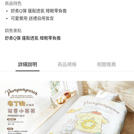
商品特色
Apple Pay
舒柔Q彈 蓬鬆透氣 睡眠零負擔
可愛實用 送禮自用皆宜
街口支付
銷售重點
悠遊付
舒柔Q彈 蓬鬆透氣 睡眠零負擔
Google Pay
ATM付款
詳細說明
商品規格
相關推薦
運送方式
全家★依產品說明
每筆NT$60，滿NT$699(含以上)免運費
7-11★依產品說明
每筆NT$60，滿NT$699(含以上)免運費
宅配
每筆NT$80，滿NT$699(含以上)免運費