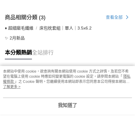
商品相關分類 (3)
查看全部
♦ 超細磨毛纖維
床包枕套組｜單人｜3.5x6.2
✨ 2月新品
本分類熱銷
全站排行
本網站中使用 cookie，欲查詢有關本網站使用 cookie 方式之詳情，及若您不希
熱門標籤
望在電腦上使用 cookie 時應如何變更電腦的 cookie 設定，請參閱本網站「
隱私
權條款
」之 Cookie 聲明。您繼續使用本網站即表示您同意本公司得按本網站使
用條款之 Cookie 聲明使用 cookie。
了解更多 >
我知道了