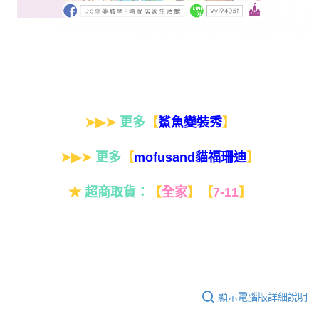
➤▶➤
更多
【
】
鯊魚變裝秀
➤▶➤
更多
【
】
mofusand貓福珊迪
★
超商取貨：
【
全家
】
【
7-11
】
顯示電腦版詳細說明