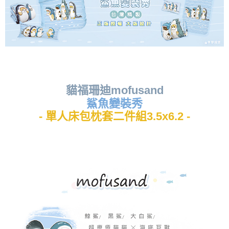
貓福珊迪mofusand
鯊魚變裝秀
- 單人床包枕套二件組3.5x6.2 -