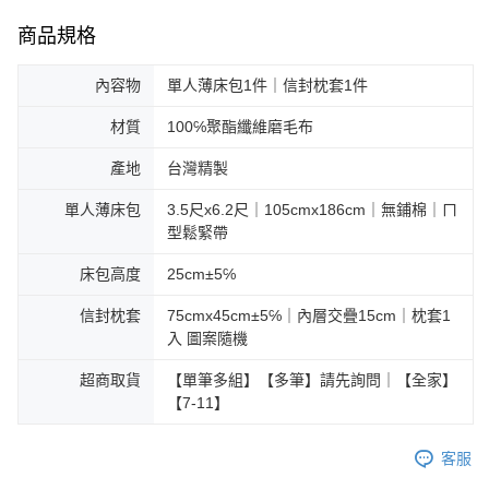
商品規格
內容物
單人薄床包1件｜信封枕套1件
材質
100℅聚酯纖維磨毛布
產地
台灣精製
單人薄床包
3.5尺x6.2尺｜105cmx186cm｜無鋪棉｜ㄇ
型鬆緊帶
床包高度
25cm±5℅
信封枕套
75cmx45cm±5℅｜內層交疊15cm｜枕套1
入 圖案隨機
超商取貨
【單筆多組】【多筆】請先詢問｜【全家】
【7-11】
客服