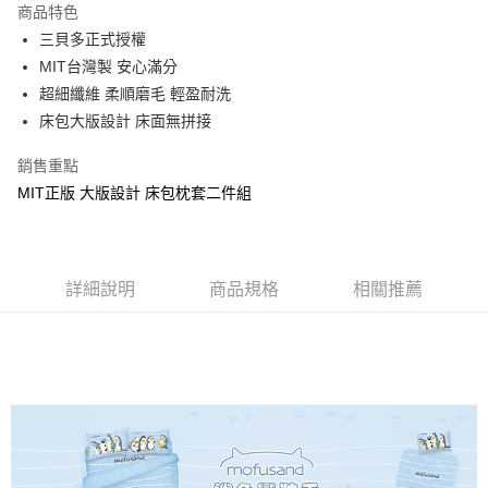
商品特色
Apple Pay
三貝多正式授權
MIT台灣製 安心滿分
街口支付
超細纖維 柔順磨毛 輕盈耐洗
悠遊付
床包大版設計 床面無拼接
Google Pay
銷售重點
MIT正版 大版設計 床包枕套二件組
ATM付款
運送方式
全家★依產品說明
詳細說明
商品規格
相關推薦
每筆NT$60，滿NT$699(含以上)免運費
7-11★依產品說明
每筆NT$60，滿NT$699(含以上)免運費
宅配
每筆NT$80，滿NT$699(含以上)免運費