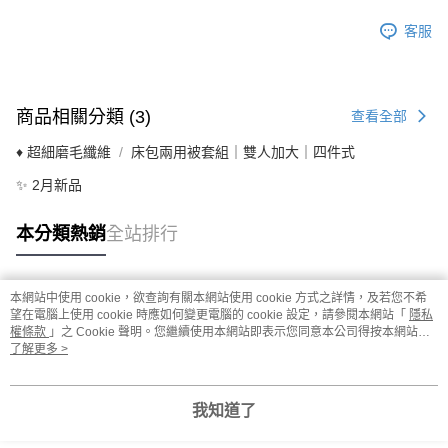
客服
商品相關分類 (3)
查看全部
♦ 超細磨毛纖維
床包兩用被套組｜雙人加大｜四件式
✨ 2月新品
本分類熱銷
全站排行
本網站中使用 cookie，欲查詢有關本網站使用 cookie 方式之詳情，及若您不希
熱門標籤
望在電腦上使用 cookie 時應如何變更電腦的 cookie 設定，請參閱本網站「
隱私
權條款
」之 Cookie 聲明。您繼續使用本網站即表示您同意本公司得按本網站使
用條款之 Cookie 聲明使用 cookie。
了解更多 >
我知道了