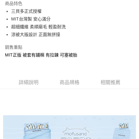
商品特色
Apple Pay
三貝多正式授權
MIT台灣製 安心滿分
街口支付
超細纖維 柔順磨毛 輕盈耐洗
悠遊付
涼被大版設計 正面無拼接
Google Pay
銷售重點
MIT正版 被套有鋪棉 有拉鍊 可塞被胎
ATM付款
運送方式
全家★依產品說明
詳細說明
商品規格
相關推薦
每筆NT$60，滿NT$699(含以上)免運費
7-11★依產品說明
每筆NT$60，滿NT$699(含以上)免運費
宅配
每筆NT$80，滿NT$699(含以上)免運費