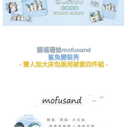
貓福珊迪mofusand
鯊魚變裝秀
- 雙人加大床包兩用被套四件組 -