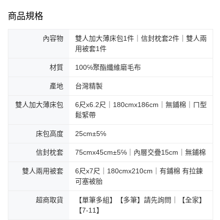
商品規格
內容物
雙人加大薄床包1件｜信封枕套2件｜雙人兩
用被套1件
材質
100℅聚酯纖維磨毛布
產地
台灣精製
雙人加大薄床包
6尺x6.2尺｜180cmx186cm｜無鋪棉｜ㄇ型
鬆緊帶
床包高度
25cm±5℅
信封枕套
75cmx45cm±5℅｜內層交疊15cm｜無鋪棉
雙人兩用被套
6尺x7尺｜180cmx210cm｜有鋪棉 有拉鍊
可塞被胎
超商取貨
【單筆多組】【多筆】請先詢問｜【全家】
【7-11】