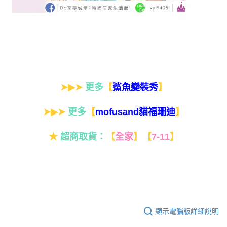
➤▶➤
更多
【
】
鯊魚變裝秀
➤▶➤
更多
【
】
mofusand貓福珊迪
★
超商取貨：
【
全家
】
【
7-11
】
顯示電腦版詳細說明