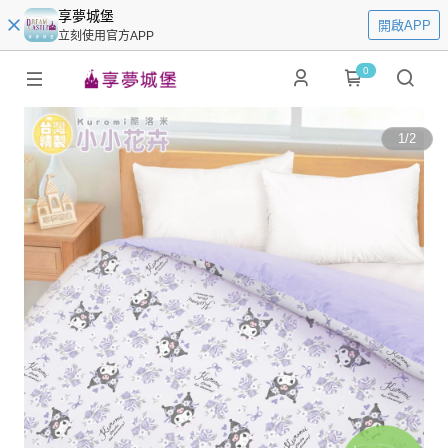
享夢城堡
開啟APP
立刻使用官方APP
0
1
/
2