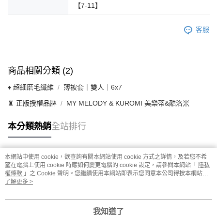
【7-11】
客服
商品相關分類 (2)
♦ 超細磨毛纖維
薄被套｜雙人｜6x7
♜ 正版授權品牌
MY MELODY & KUROMI 美樂蒂&酷洛米
本分類熱銷
全站排行
本網站中使用 cookie，欲查詢有關本網站使用 cookie 方式之詳情，及若您不希
熱門標籤
望在電腦上使用 cookie 時應如何變更電腦的 cookie 設定，請參閱本網站「
隱私
權條款
」之 Cookie 聲明。您繼續使用本網站即表示您同意本公司得按本網站使
用條款之 Cookie 聲明使用 cookie。
了解更多 >
我知道了