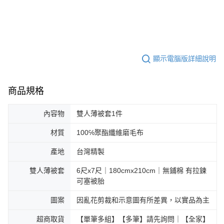
顯示電腦版詳細說明
商品規格
內容物
雙人薄被套1件
材質
100℅聚酯纖維磨毛布
產地
台灣精製
雙人薄被套
6尺x7尺｜180cmx210cm｜無鋪棉 有拉鍊
可塞被胎
圖案
因亂花剪裁和示意圖有所差異，以實品為主
超商取貨
【單筆多組】【多筆】請先詢問｜【全家】