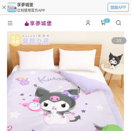
享夢城堡
開啟APP
立刻使用官方APP
0
1
/
2