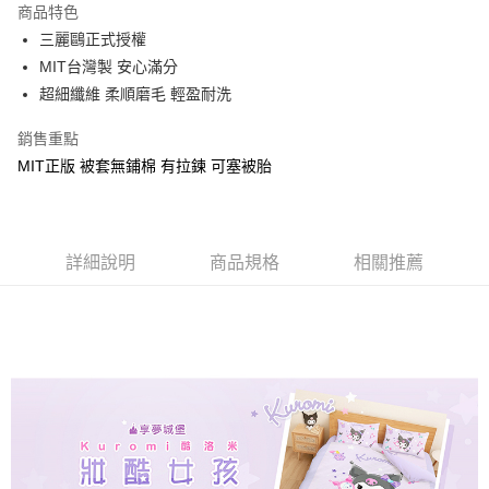
商品特色
Apple Pay
三麗鷗正式授權
MIT台灣製 安心滿分
街口支付
超細纖維 柔順磨毛 輕盈耐洗
悠遊付
銷售重點
Google Pay
MIT正版 被套無鋪棉 有拉鍊 可塞被胎
ATM付款
運送方式
詳細說明
商品規格
相關推薦
全家★依產品說明
每筆NT$60，滿NT$699(含以上)免運費
7-11★依產品說明
每筆NT$60，滿NT$699(含以上)免運費
宅配
每筆NT$80，滿NT$699(含以上)免運費