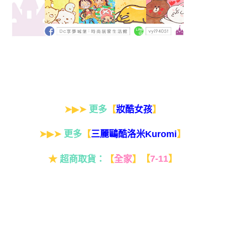
➤▶➤
更多
【
】
妝酷女孩
➤▶➤
更多
【
】
三麗鷗酷洛米Kuromi
★
超商取貨：
【
全家
】
【
7-11
】