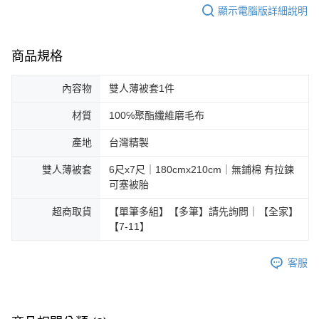
顯示電腦版詳細說明
商品規格
內容物
雙人薄被套1件
材質
100℅聚酯纖維磨毛布
產地
台灣精製
雙人薄被套
6尺x7尺｜180cmx210cm｜無鋪棉 有拉鍊
可塞被胎
超商取貨
【單筆多組】【多筆】請先詢問｜【全家】
【7-11】
客服