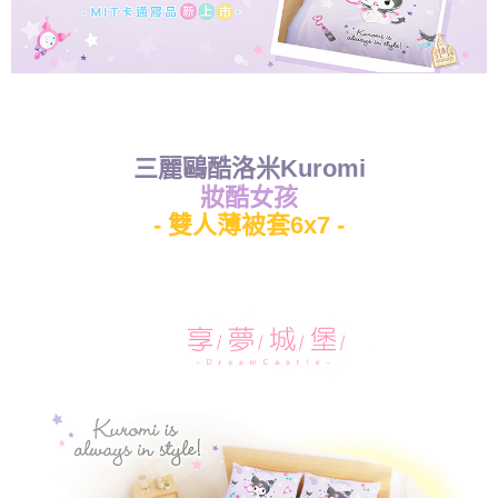
三麗鷗酷洛米Kuromi
妝酷女孩
- 雙人薄被套6x7 -