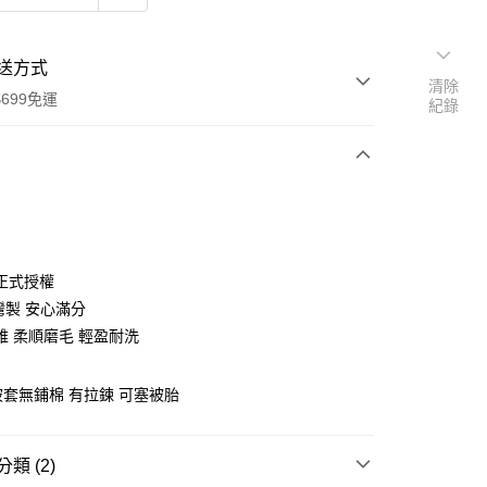
送方式
清除
699免運
紀錄
次付款
付款
正式授權
灣製 安心滿分
維 柔順磨毛 輕盈耐洗
 被套無鋪棉 有拉鍊 可塞被胎
y
類 (2)