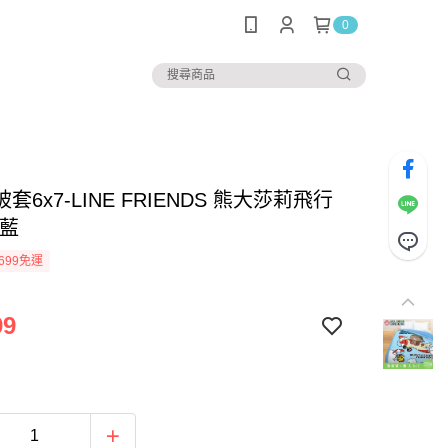
0
套6x7-LINE FRIENDS 熊大莎莉飛行
-藍
699免運
99