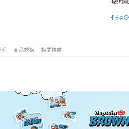
商品相關分
♦ 超細磨
運送方式
分享
♜ 正版授
全家★依
每筆NT$6
7-11★
說明
商品規格
相關推薦
每筆NT$6
宅配
每筆NT$8