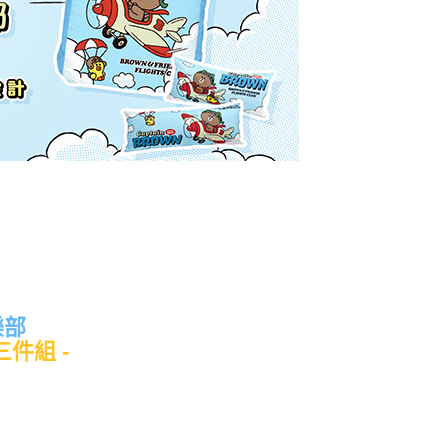
樂部
件組 -