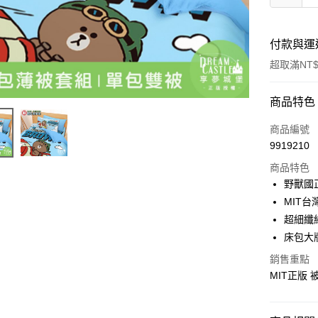
付款與運
超取滿NT$
付款方式
商品特色
信用卡一
商品編號
9919210
超商取貨
商品特色
LINE Pay
野獸國
MIT台
Apple Pay
超細纖
街口支付
床包大
悠遊付
銷售重點
MIT正版
Google Pa
ATM付款