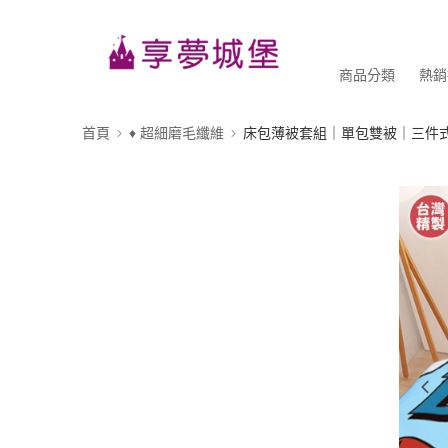
商品分類
熱銷
首頁
♦ 超細磨毛纖維
床包薄被套組｜單包雙被｜三件