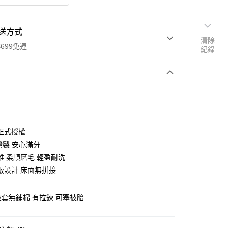
送方式
清除
699免運
紀錄
次付款
付款
正式授權
灣製 安心滿分
維 柔順磨毛 輕盈耐洗
版設計 床面無拼接
 被套無鋪棉 有拉鍊 可塞被胎
y