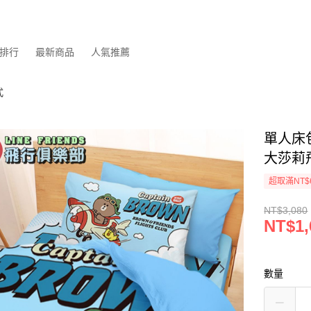
排行
最新商品
人氣推薦
式
單人床包
大莎莉
超取滿NT$
NT$3,080
NT$1,
數量