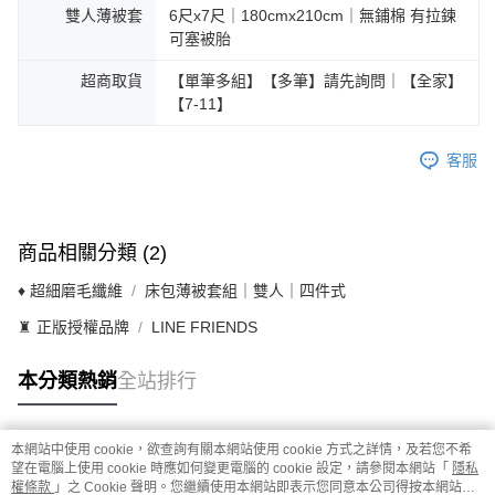
雙人薄被套
6尺x7尺｜180cmx210cm｜無鋪棉 有拉鍊
可塞被胎
超商取貨
【單筆多組】【多筆】請先詢問｜【全家】
【7-11】
客服
商品相關分類 (2)
♦ 超細磨毛纖維
床包薄被套組｜雙人｜四件式
♜ 正版授權品牌
LINE FRIENDS
本分類熱銷
全站排行
本網站中使用 cookie，欲查詢有關本網站使用 cookie 方式之詳情，及若您不希
熱門標籤
望在電腦上使用 cookie 時應如何變更電腦的 cookie 設定，請參閱本網站「
隱私
權條款
」之 Cookie 聲明。您繼續使用本網站即表示您同意本公司得按本網站使