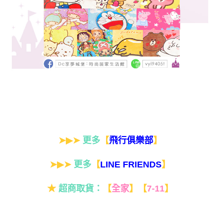
➤▶➤
更多
【
】
飛行俱樂部
➤▶➤
更多
【
】
LINE FRIENDS
★
超商取貨：
【
全家
】
【
7-11
】