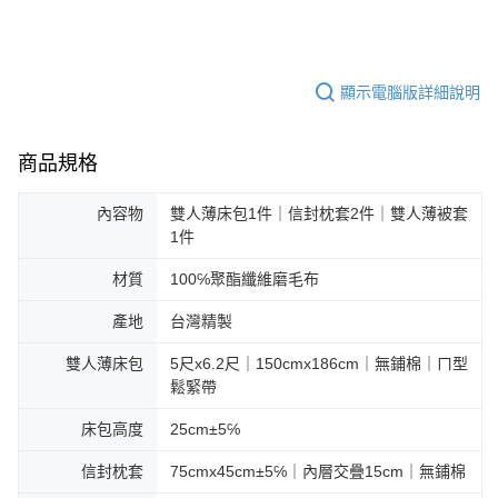
顯示電腦版詳細說明
商品規格
內容物
雙人薄床包1件｜信封枕套2件｜雙人薄被套
1件
材質
100℅聚酯纖維磨毛布
產地
台灣精製
雙人薄床包
5尺x6.2尺｜150cmx186cm｜無鋪棉｜ㄇ型
鬆緊帶
床包高度
25cm±5℅
信封枕套
75cmx45cm±5℅｜內層交疊15cm｜無鋪棉