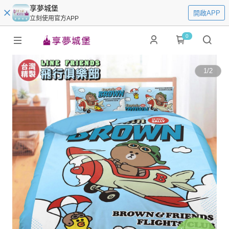
享夢城堡
開啟APP
立刻使用官方APP
0
1
/
2