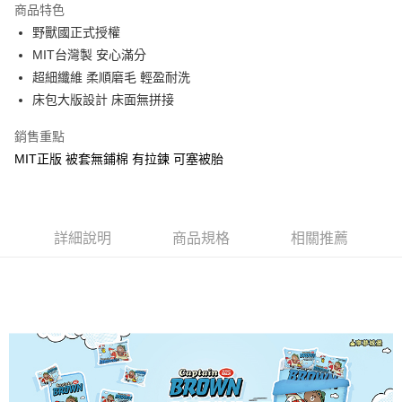
商品特色
Apple Pay
野獸國正式授權
MIT台灣製 安心滿分
街口支付
超細纖維 柔順磨毛 輕盈耐洗
悠遊付
床包大版設計 床面無拼接
Google Pay
銷售重點
MIT正版 被套無鋪棉 有拉鍊 可塞被胎
ATM付款
運送方式
全家★依產品說明
詳細說明
商品規格
相關推薦
每筆NT$60，滿NT$699(含以上)免運費
7-11★依產品說明
每筆NT$60，滿NT$699(含以上)免運費
宅配
每筆NT$80，滿NT$699(含以上)免運費